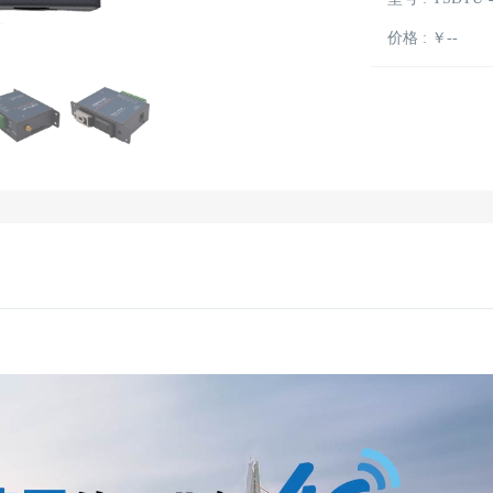
价格 : ￥--